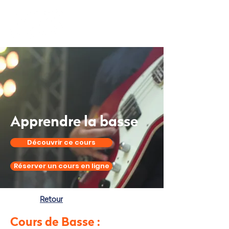
Apprendre
la basse
Découvrir ce cours
Réserver un cours en ligne
Retour
Cours de Basse :