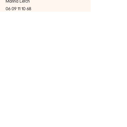
Marina Lerch
06 09 11 10 68
marina@lecoledemusique.fr
On reste en contact ?
Abonne-toi à la
newsletter