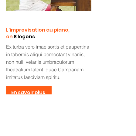
L'improvisation au piano,
en
8 leçons
Ex turba vero imae sortis et paupertina
in tabernis aliqui pernoctant vinariis,
non nulli velariis umbraculorum
theatralium latent, quae Campanam
imitatus lasciviam spiritu.
En savoir plus
On reste en contact ?
Abonne-toi à la
newsletter