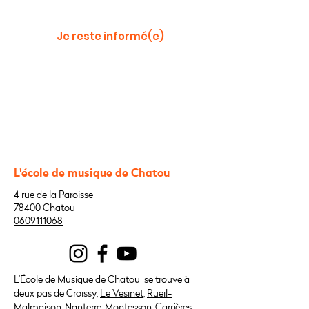
École de Suresnes
Je reste informé(e)
L'école de musique de Chatou
4 rue de la Paroisse
78400 Chatou
0609111068
L’École de Musique de Chatou
se trouve à
deux pas de Croissy,
Le Vesinet
,
Rueil-
Malmaison
, Nanterre, Montesson,
Carrières
,