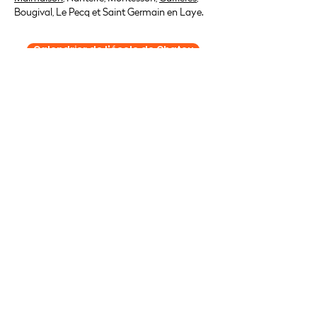
Bougival, Le Pecq et Saint Germain en Laye.
Calendrier de l'école de Chatou
Planning élèves Chatou
L'école de musique de Suresnes
18 bis rue Émile Duclaux
92150 Suresnes
06 46 54 02 02
nicolas.barry@lecoledemusique.fr
L’École de Musique de Suresnes se
trouve à deux pas de Puteaux, Saint-