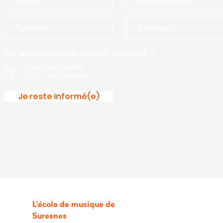
Par quelle école êtes-vous intéressé ?
École de Chatou
École de Suresnes
Je reste informé(e)
L'école de musique de
Suresnes