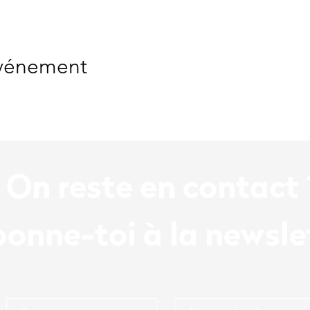
événement
On reste en contact 
onne-toi à la newsle