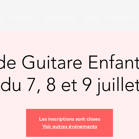
S
ÉVÉNEMENTS
COURS EN LIGNE
TARIFS
CAMPUS MUSIC
de Guitare Enfan
du 7, 8 et 9 juill
Les inscriptions sont closes
Voir autres événements