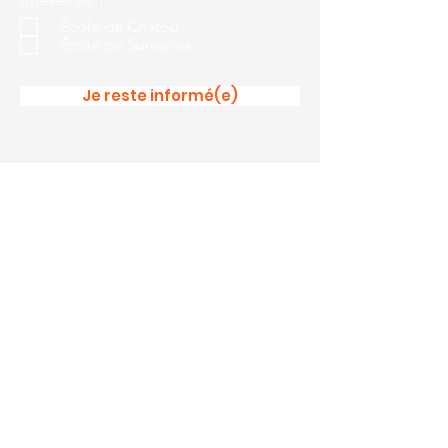
intéressé ?
École de Chatou
École de Suresnes
Je reste informé(e)
L'école de musique de Chatou
4 rue de la Paroisse
78400 Chatou
0609111068