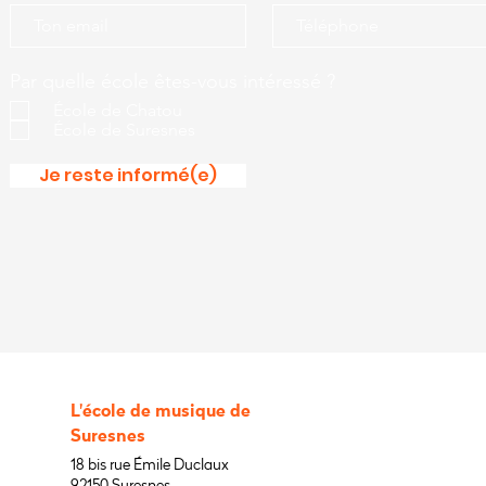
Par quelle école êtes-vous intéressé ?
École de Chatou
École de Suresnes
Je reste informé(e)
L'école de musique de
Suresnes
18 bis rue Émile Duclaux
92150 Suresnes