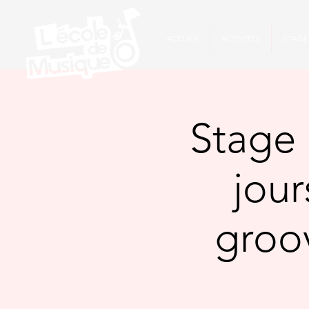
ACCUEIL
ACTIVITÉS
STAGE
Stage 
jou
groov