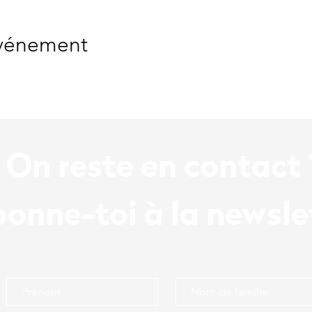
événement
On reste en contact 
onne-toi à la newsle