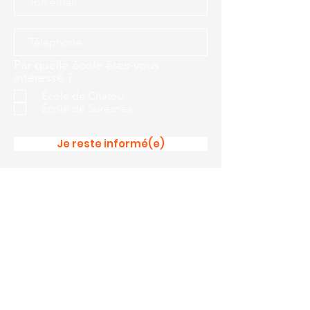
Par quelle école êtes-vous
intéressé ?
École de Chatou
École de Suresnes
Je reste informé(e)
L'école de musique de Chatou
4 rue de la Paroisse