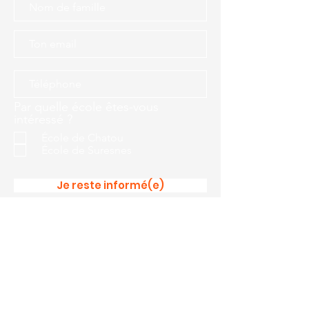
Par quelle école êtes-vous
intéressé ?
École de Chatou
École de Suresnes
Je reste informé(e)