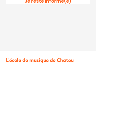
Je reste informé(e)
L'école de musique de Chatou
4 rue de la Paroisse
78400 Chatou
0609111068
L’École de Musique de Chatou
se trouve à
deux pas de Croissy,
Le Vesinet
,
Rueil-
Malmaison
, Nanterre, Montesson,
Carrières
,
Bougival, Le Pecq et Saint Germain en Laye.