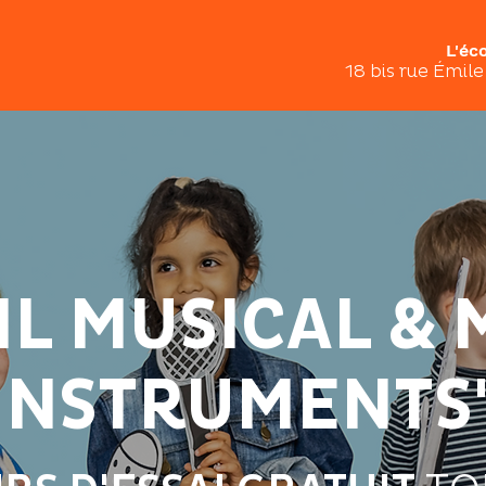
L'éc
18 bis rue Émil
IL MUSICAL & 
INSTRUMENTS