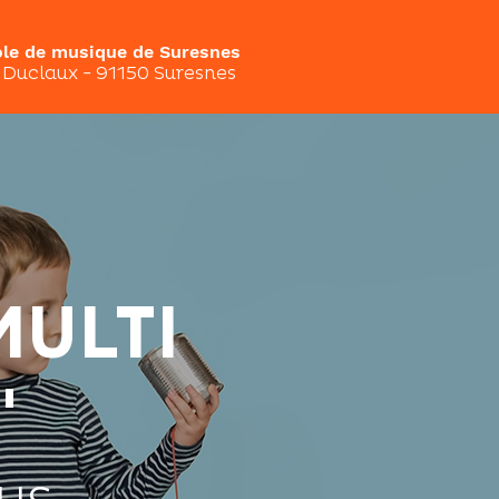
ole de musique de Suresnes
e Duclaux - 91150 Suresnes
MULTI
"