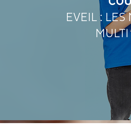
COU
EVEIL : LE
MULTI