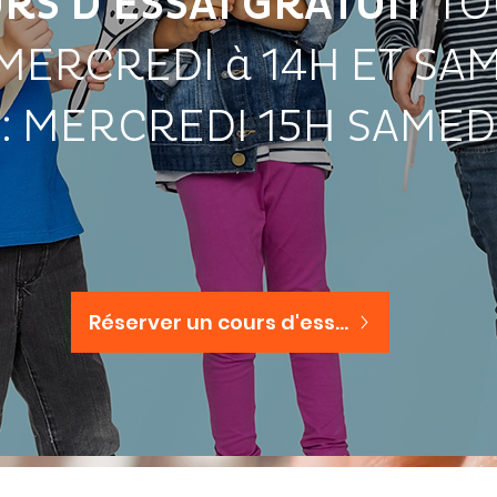
RS D'ESSAI GRATUIT
TO
S MERCREDI à 14H
ET SAM
 : MERCREDI 15H SAMED
Réserver un cours d'essai