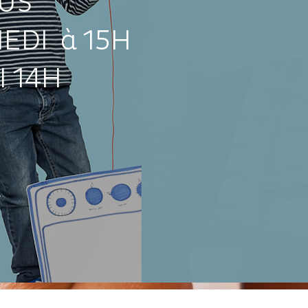
US
EDI à 15H
I 14H